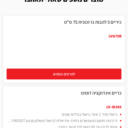
כיריים 5 להבות גז זכוכית 75 ס"מ
LVG75B
לפרטים נוספים
כריים אינדוקציה דומינו
LV-ID355
בישול מהיר 2 אזורי בישול בגדלים שונים
9 דרגות חימום המאפשרים בחירה אידיאלית לבישול מושלם,מנגנון BOOST לעוצמה מהירה ומקסימלית
טיימר לכיבוי עד 99 דקות לכל מבער בנפרד