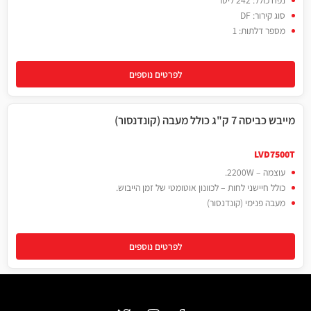
נפח כולל: 242 ליטר
סוג קירור: DF
מספר דלתות: 1
לפרטים נוספים
מייבש כביסה 7 ק"ג כולל מעבה (קונדנסור)
LVD7500T
עוצמה – 2200W.
כולל חיישני לחות – לכוונון אוטומטי של זמן הייבוש.
מעבה פנימי (קונדנסור)
לפרטים נוספים