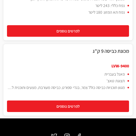
נפח כללי: 243 ליטר
נפח תא המזון: 180 ליטר
לפרטים נוספים
מכונת כביסה 9 ק"ג
LVW-9400
פאנל בעברית
תצוגת טאצ'
מגוון תוכניות כביסה כולל צמר, בגדי ספורט, כביסה מעורבת, מצעים ותוכנית לבעלי אלרגיה. מהירות סחיטה עד 1400 סל"ד
לפרטים נוספים