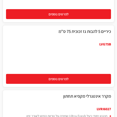
לפרטים נוספים
כיריים 5 להבות גז זכוכית 75 ס"מ
LVG75B
לפרטים נוספים
מקרר אינטגרלי מקפיא תחתון
243 ליטר
LVRI6027
מנגנון יחודי בעל Ultra Fresh שמירה על טריות המזון לאורך זמן