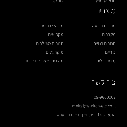
תנאי שימוש
צור קשר
מוצרים
מכונות כביסה
מייבשי כביסה
מקררים
מקפיאים
תנורים בנויים
תנורים משולבים
כיריים
מיקרוגלים
מדיחי כלים
מוצרים משלימים לבית
צור קשר
09-9660067
meital@switch-elc.co.il
התע''ש 14, בית חאן בבא, כפר סבא